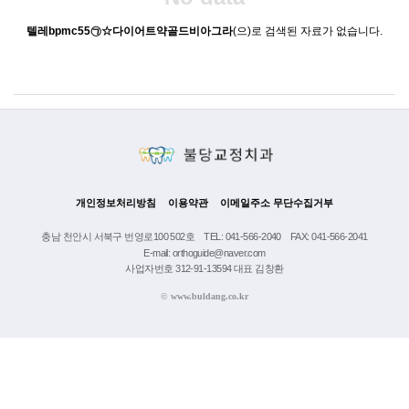
텔레bpmc55㉠☆다이어트약골드비아그라
(으)로 검색된 자료가 없습니다.
개인정보처리방침
이용약관
이메일주소 무단수집거부
충남 천안시 서북구 번영로100 502호
TEL: 041-566-2040
FAX: 041-566-2041
E-mail: orthoguide@naver.com
사업자번호 312-91-13594 대표 김창환
©
www.buldang.co.kr