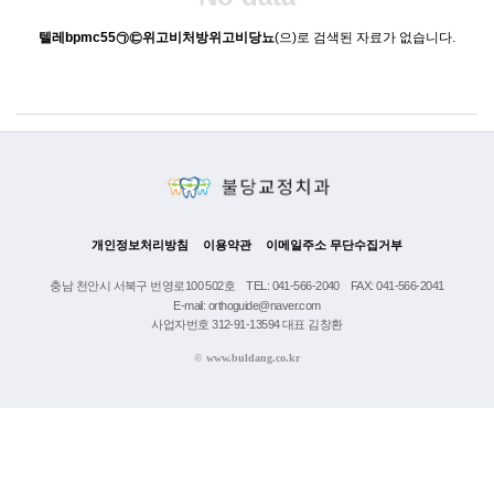
텔레bpmc55㉠㉢위고비처방위고비당뇨
(으)로 검색된 자료가 없습니다.
개인정보처리방침
이용약관
이메일주소 무단수집거부
충남 천안시 서북구 번영로100 502호
TEL: 041-566-2040
FAX: 041-566-2041
E-mail: orthoguide@naver.com
사업자번호 312-91-13594 대표 김창환
©
www.buldang.co.kr