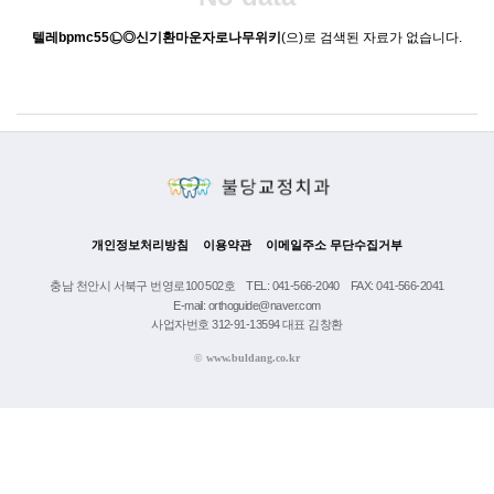
텔레bpmc55㉡◎신기환마운자로나무위키
(으)로 검색된 자료가 없습니다.
개인정보처리방침
이용약관
이메일주소 무단수집거부
충남 천안시 서북구 번영로100 502호
TEL: 041-566-2040
FAX: 041-566-2041
E-mail: orthoguide@naver.com
사업자번호 312-91-13594 대표 김창환
©
www.buldang.co.kr