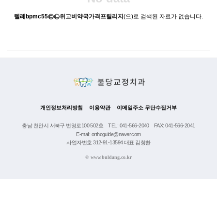
텔레bpmc55㉢㉡위고비약국가격프릴리지
(으)로 검색된 자료가 없습니다.
개인정보처리방침
이용약관
이메일주소 무단수집거부
충남 천안시 서북구 번영로100 502호
TEL: 041-566-2040
FAX: 041-566-2041
E-mail: orthoguide@naver.com
사업자번호 312-91-13594 대표 김창환
©
www.buldang.co.kr