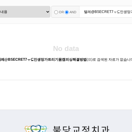
OR
AND
No data
텔레@BSECRET7ㅜ⊆인생망가트리기몸캠피싱해결방법
(으)로 검색된 자료가 없습니