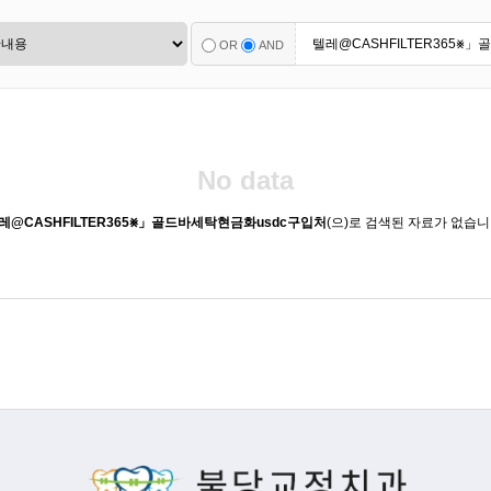
OR
AND
No data
레@CASHFILTER365⨳」골드바세탁현금화usdc구입처
(으)로 검색된 자료가 없습니