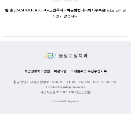
텔레@CASHFILTER365⯌⟡코인추적피하는방법테더최저수수료
(으)로 검색된
자료가 없습니다.
개인정보처리방침
이용약관
이메일주소 무단수집거부
충남 천안시 서북구 번영로100 502호
TEL: 041-566-2040
FAX: 041-566-2041
E-mail: orthoguide@naver.com
사업자번호 312-91-13594 대표 김창환
©
www.buldang.co.kr