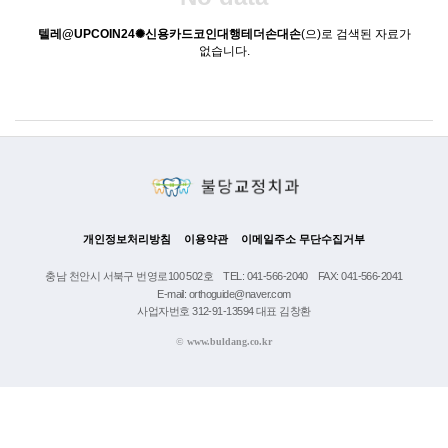
텔레@UPCOIN24✺신용카드코인대행테더손대손
(으)로 검색된 자료가
없습니다.
개인정보처리방침
이용약관
이메일주소 무단수집거부
충남 천안시 서북구 번영로100 502호
TEL: 041-566-2040
FAX: 041-566-2041
E-mail: orthoguide@naver.com
사업자번호 312-91-13594 대표 김창환
©
www.buldang.co.kr